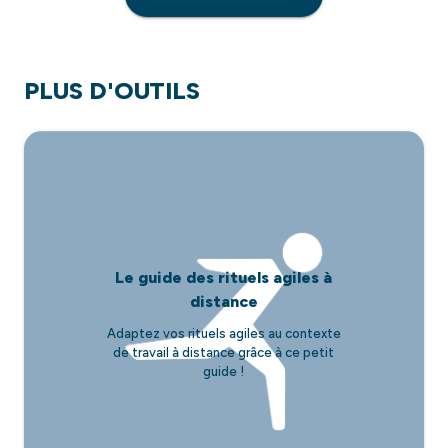
PLUS D'OUTILS
Le guide des rituels agiles à
distance
Adaptez vos rituels agiles au contexte
de travail à distance grâce à ce petit
guide !