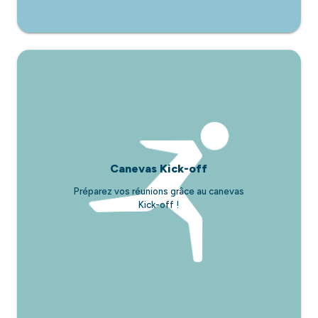
Canevas Kick-off
Préparez vos réunions grâce au canevas
Kick-off !