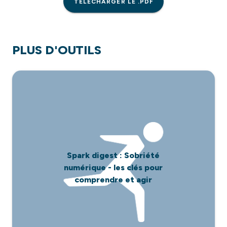
TÉLÉCHARGER LE .PDF
PLUS D'OUTILS
Spark digest : Sobriété
numérique - les clés pour
comprendre et agir