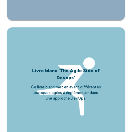
Livre blanc 'The Agile Side of
Devops'
Ce livre blanc met en avant différentes
pratiques agiles à implémenter dans
une approche DevOps.