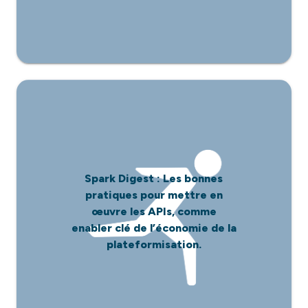
Spark Digest : Les bonnes
pratiques pour mettre en
œuvre les APIs, comme
enabler clé de l’économie de la
plateformisation.