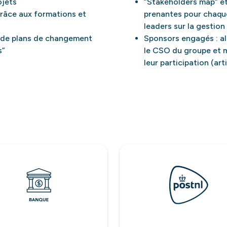
ojets
“Stakeholders map“ e
râce aux formations et
prenantes pour chaqu
leaders sur la gestion
t de plans de changement
Sponsors engagés : al
s”
le CSO du groupe et 
leur participation (art