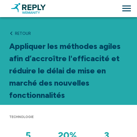
RETOUR
Appliquer les méthodes agiles
afin d’accroître l'efficacité et
réduire le délai de mise en
marché des nouvelles
fonctionnalités
TECHNOLOGIE
5
20%
3