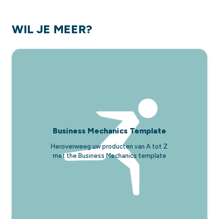
WIL JE MEER?
Business Mechanics Template
Heroverweeg uw producten van A tot Z
met the Business Mechanics template