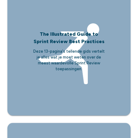
The Illustrated Guide to
Sprint Review Best Practices
Deze 13-pagina's tellende gids vertelt
je alles wat je moet weten over de
meest waardevolle Sprint Review
toepassingen.