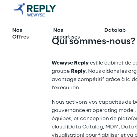
accelerate
your 
business
Nos
Nos
Datalab
Offres
expertises
Qui sommes-nous?
Consulting and 
Data Delivery
Wewyse Reply
 est le cabinet de c
groupe 
Reply
. Nous aidons les org
Contact us
avantage compétitif grâce à la don
l’exécution.
Nous activons vos capacités de bou
gouvernance et operating model, 
équipes, et conception de platefo
cloud (Data Catalog, MDM, Data Q
visualisation) pour fiabiliser et va