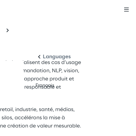
Français
Languages
t industrialisent des cas d’usage 
ion, recommandation, NLP, vision, 
 avec une approche produit et 
Français
adre d’IA responsable et 
retail, industrie, santé, médias, 
 silos, accélérons la mise à 
une création de valeur mesurable.