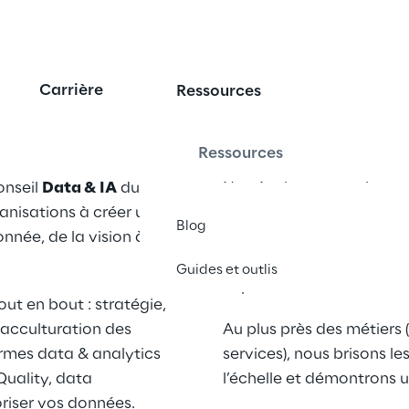
Carrière
Ressources
Ressources
onseil 
Data & IA
 du 
Nos équipes conçoivent e
anisations à créer un 
IA à fort impact : prévis
Blog
née, de la vision à 
maintenance prédictive,
MLOps/FinOps, dans un c
Guides et outlis
explicable.
t en bout : stratégie, 
acculturation des 
Au plus près des métiers (
rmes data & analytics 
services), nous brisons les
uality, data 
l’échelle et démontrons 
loriser vos données.